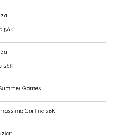
nza
a 56K
nza
a 26K
 Summer Games
 massimo Cortina 26K
zioni