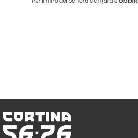
Per il ritiro del pettorale di gara è
obbli