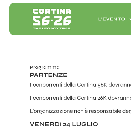
Vai
al
contenuto
L’EVENTO
Programma
PARTENZE
I concorrenti della Cortina 56K dovranno 
I concorrenti della Cortina 26K dovranno 
L’organizzazione non è responsabile degli 
VENERDì 24 LUGLIO