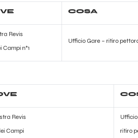
VE
COSA
tra Revis
Ufficio Gare – ritiro petto
ei Campi n°1
OVE
CO
stra Revis
Uffici
dei Campi
ritiro 