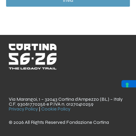
Invia
o
Via Marangoi, 1 – 32043 Cortina d’Ampezzo (BL) – Italy
C.F. 93061770256 e P.IVA n. 01270410259
Privacy Policy
|
Cookie Policy
© 2026 All Rights Reserved Fondazione Cortina