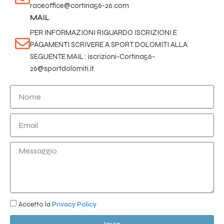
raceoffice@cortina56-26.com
MAIL
PER INFORMAZIONI RIGUARDO ISCRIZIONI E
PAGAMENTI SCRIVERE A SPORT DOLOMITI ALLA
SEGUENTE MAIL : iscrizioni-Cortina56-
26@sportdolomiti.it
N
o
m
E
e
m
a
M
i
e
l
s
s
a
g
Accetto la
Privacy Policy
g
i